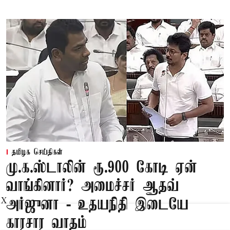
தமிழக செய்திகள்
மு.க.ஸ்டாலின் ரூ.900 கோடி ஏன்
வாங்கினார்? அமைச்சர் ஆதவ்
அர்ஜுனா - உதயநிதி இடையே
X
காரசார வாதம்