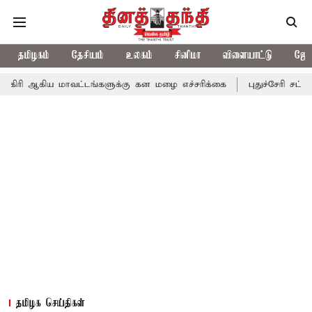
தமிழகம்
தேசியம்
உலகம்
சினிமா
விளையாட்டு
ஜோத
மாவட்டங்களுக்கு கன மழை எச்சரிக்கை
புதுச்சேரி சட்டசபையில் வரு
தமிழக செய்திகள்