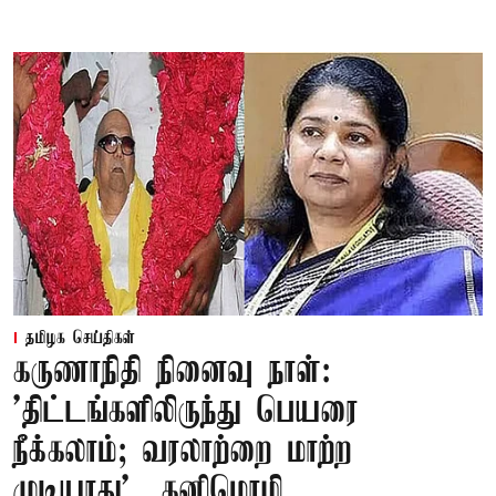
தமிழக செய்திகள்
கருணாநிதி நினைவு நாள்:
'திட்டங்களிலிருந்து பெயரை
நீக்கலாம்; வரலாற்றை மாற்ற
முடியாது' – கனிமொழி