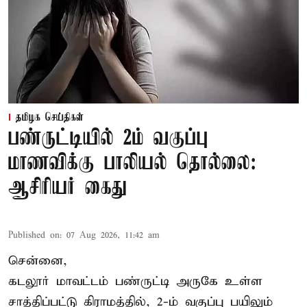
தமிழக செய்திகள்
பண்ருட்டியில் 2ம் வகுப்பு
மாணவிக்கு பாலியல் தொல்லை:
ஆசிரியர் கைது
Published on
:
07 Aug 2026, 11:42 am
சென்னை,
கடலூர் மாவட்டம் பண்ருட்டி அருகே உள்ள
சாத்திப்பட்டு கிராமத்தில், 2-ம் வகுப்பு பயிலும்