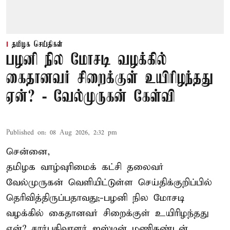
தமிழக செய்திகள்
பழனி நில மோசடி வழக்கில்
கைதானவர் சிறைக்குள் உயிரிழந்தது
ஏன்? - வேல்முருகன் கேள்வி
Published on
:
08 Aug 2026, 2:32 pm
சென்னை,
தமிழக வாழ்வுரிமைக் கட்சி தலைவர்
வேல்முருகன்
வெளியிட்டுள்ள செய்திக்குறிப்பில்
தெரிவித்திருப்பதாவது;-
பழனி நில மோசடி
வழக்கில் கைதானவர் சிறைக்குள் உயிரிழந்தது
ஏன்? சார்பதிவாளர் ஜஸ்டின் மணிகண்டன்