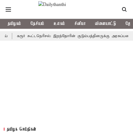
தமிழகம்
தேசியம்
உலகம்
சினிமா
விளையாட்டு
ஜோத
கரூர் கூட்டநெரிசல்: இறந்தோரின் குடும்பத்தினருக்கு அரசுப்பணி வழக்கு;
தமிழக செய்திகள்