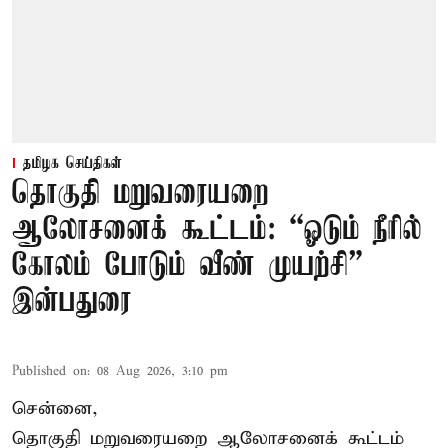
தமிழக செய்திகள்
தொகுதி மறுவரையறை
ஆலோசனைக் கூட்டம்: “ஓடும் நீரில்
கோலம் போடும் வீண் முயற்சி” –
இன்பதுரை
Published on
:
08 Aug 2026, 3:10 pm
சென்னை,
தொகுதி மறுவரையறை ஆலோசனைக் கூட்டம்