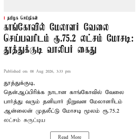
தமிழக செய்திகள்
காங்கோவில் மேலாளர் வேலை
செய்பவரிடம் ரூ.75.2 லட்சம் மோசடி:
தூத்துக்குடி வாலிபர் கைது
Published on
:
08 Aug 2026, 3:33 pm
தூத்துக்குடி,
தென்ஆப்பிரிக்க நாடான
காங்கோ
வில் வேலை
பார்த்து வரும் தனியார் நிறுவன மேலாளரிடம்
ஆன்லைன் முதலீட்டு மோசடி மூலம் ரூ.75.2
லட்சம் சுருட்டிய
Read More