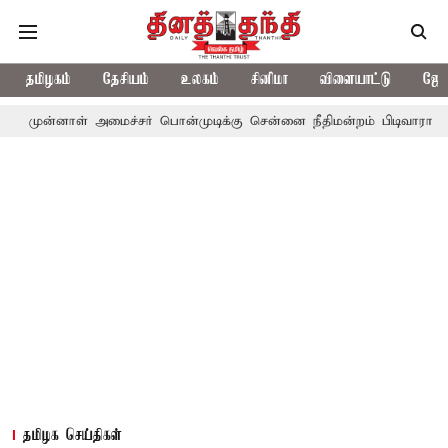
தமிழகம்
தேசியம்
உலகம்
சினிமா
விளையாட்டு
ஜோத
ள் அமைச்சர் பொன்முடிக்கு சென்னை நீதிமன்றம் பிடிவாராண்ட்
தொலை
தமிழக செய்திகள்