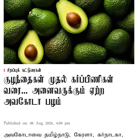
சிறப்புக் கட்டுரைகள்
குழந்தைகள் முதல் கர்ப்பிணிகள்
வரை... அனைவருக்கும் ஏற்ற
அவகோடா பழம்
Published on
:
06 Aug 2026, 4:09 pm
அவகோடாவை தமிழ்நாடு, கேரளா, கர்நாடகா,