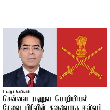
தமிழக செய்திகள்
சென்னை ராணுவ பொறியியல்
சேவை பிரிவின் தலைவராக ஈஸ்வர்