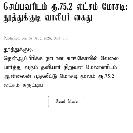
செய்பவரிடம் ரூ.75.2 லட்சம் மோசடி:
தூத்துக்குடி வாலிபர் கைது
Published on
:
08 Aug 2026, 3:33 pm
தூத்துக்குடி,
தென்ஆப்பிரிக்க நாடான
காங்கோ
வில் வேலை
பார்த்து வரும் தனியார் நிறுவன மேலாளரிடம்
ஆன்லைன் முதலீட்டு மோசடி மூலம் ரூ.75.2
லட்சம் சுருட்டிய
Read More