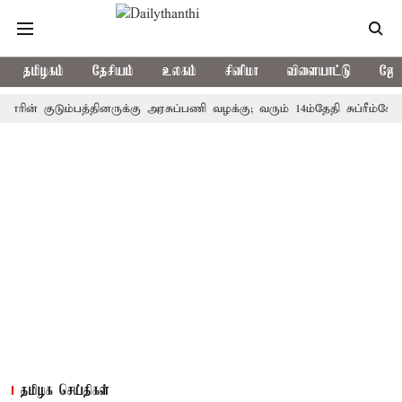
தமிழகம்
தேசியம்
உலகம்
சினிமா
விளையாட்டு
ஜோத
குடும்பத்தினருக்கு அரசுப்பணி வழக்கு; வரும் 14ம்தேதி சுப்ரீம்கோர்ட்டில
தமிழக செய்திகள்