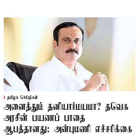
தமிழக செய்திகள்
அனைத்தும் தனியார்மயமா? தவெக
அரசின் பயணப் பாதை
ஆபத்தானது: அன்புமணி எச்சரிக்கை