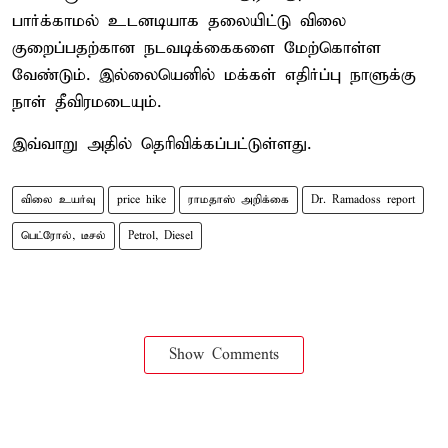
பார்க்காமல் உடனடியாக தலையிட்டு விலை
குறைப்பதற்கான நடவடிக்கைகளை மேற்கொள்ள
வேண்டும். இல்லையெனில் மக்கள் எதிர்ப்பு நாளுக்கு
நாள் தீவிரமடையும்.
இவ்வாறு அதில் தெரிவிக்கப்பட்டுள்ளது.
விலை உயர்வு
price hike
ராமதாஸ் அறிக்கை
Dr. Ramadoss report
பெட்ரோல், டீசல்
Petrol, Diesel
Show Comments