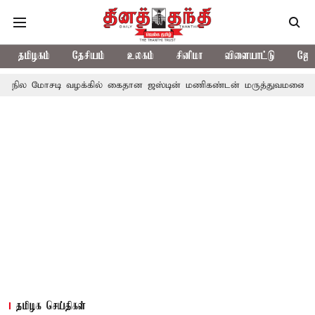
தமிழகம்
தேசியம்
உலகம்
சினிமா
விளையாட்டு
ஜோத
டி வழக்கில் கைதான ஜஸ்டின் மணிகண்டன் மருத்துவமனையில் அனுமதி
தமிழக செய்திகள்