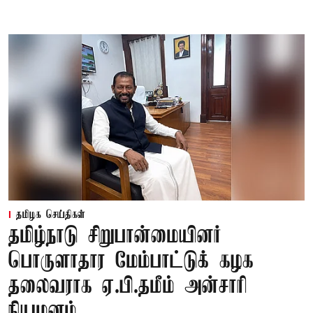
தமிழக செய்திகள்
தமிழ்நாடு சிறுபான்மையினர்
பொருளாதார மேம்பாட்டுக் கழக
தலைவராக ஏ.பி.தமீம் அன்சாரி
நியமனம்