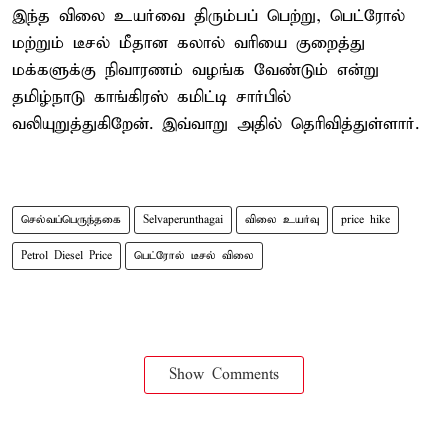
இந்த விலை உயர்வை திரும்பப் பெற்று, பெட்ரோல்
மற்றும் டீசல் மீதான கலால் வரியை குறைத்து
மக்களுக்கு நிவாரணம் வழங்க வேண்டும் என்று
தமிழ்நாடு காங்கிரஸ் கமிட்டி சார்பில்
வலியுறுத்துகிறேன். இவ்வாறு அதில் தெரிவித்துள்ளார்.
செல்வப்பெருந்தகை
Selvaperunthagai
விலை உயர்வு
price hike
Petrol Diesel Price
பெட்ரோல் டீசல் விலை
Show Comments