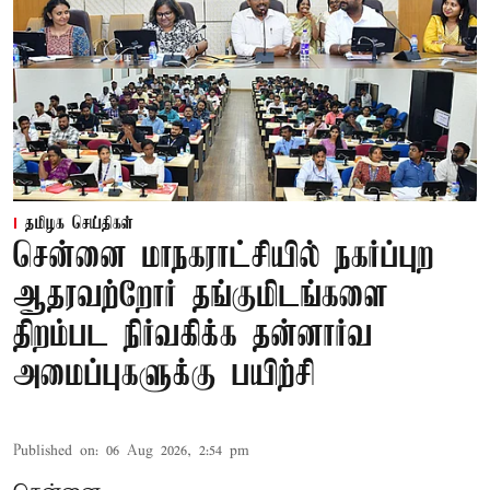
தமிழக செய்திகள்
சென்னை மாநகராட்சியில் நகர்ப்புற
ஆதரவற்றோர் தங்குமிடங்களை
திறம்பட நிர்வகிக்க தன்னார்வ
அமைப்புகளுக்கு பயிற்சி
Published on
:
06 Aug 2026, 2:54 pm