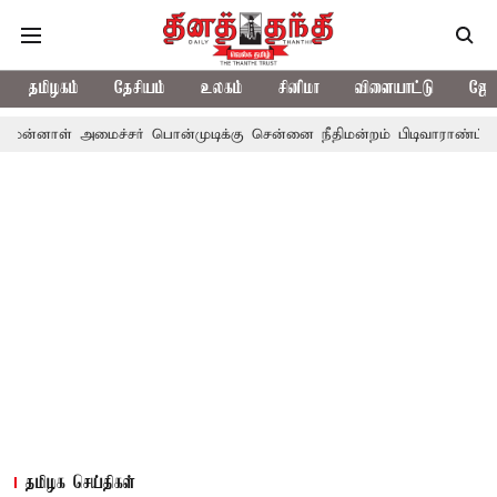
தமிழகம்
தேசியம்
உலகம்
சினிமா
விளையாட்டு
ஜோத
மைச்சர் பொன்முடிக்கு சென்னை நீதிமன்றம் பிடிவாராண்ட்
தொலைநோக
தமிழக செய்திகள்