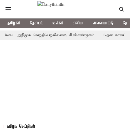
தமிழகம்
தேசியம்
உலகம்
சினிமா
விளையாட்டு
ஜோத
ூட அதிமுக வெற்றிபெறவில்லை: சி.வி.சண்முகம்
தென் மாவட்டத்தில் அத
தமிழக செய்திகள்