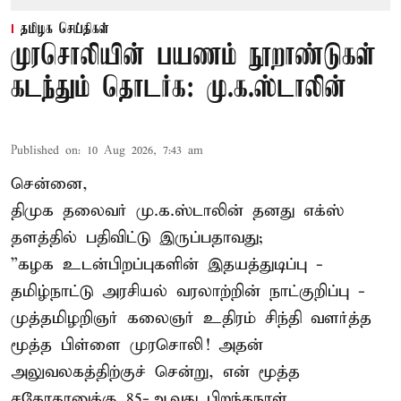
தமிழக செய்திகள்
முரசொலியின் பயணம் நூறாண்டுகள்
கடந்தும் தொடர்க: மு.க.ஸ்டாலின்
Published on
:
10 Aug 2026, 7:43 am
சென்னை,
திமுக தலைவர் மு.க.ஸ்டாலின் தனது எக்ஸ்
தளத்தில் பதிவிட்டு இருப்பதாவது;
”கழக உடன்பிறப்புகளின் இதயத்துடிப்பு -
தமிழ்நாட்டு அரசியல் வரலாற்றின் நாட்குறிப்பு -
முத்தமிழறிஞர் கலைஞர் உதிரம் சிந்தி வளர்த்த
மூத்த பிள்ளை முரசொலி! அதன்
அலுவலகத்திற்குச் சென்று, என் மூத்த
சகோதரனுக்கு 85-ஆவது பிறந்தநாள்