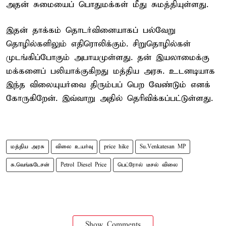
அதன் சுமையைப் பொதுமக்கள் மீது சுமத்தியுள்ளது.
இதன் தாக்கம் தொடர்வினையாகப் பல்வேறு
தொழில்களிலும் எதிரொலிக்கும். சிறுதொழில்கள்
முடங்கிப்போகும் அபாயமுள்ளது. தன் இயலாமைக்கு
மக்களைப் பலியாக்குகிறது மத்திய அரசு. உடனடியாக
இந்த விலையுயர்வை திரும்பப் பெற வேண்டும் எனக்
கோருகிறேன். இவ்வாறு அதில் தெரிவிக்கப்பட்டுள்ளது.
மத்திய அரசு
விலை உயர்வு
price hike
Su.Venkatesan MP
சு.வெங்கடேசன்
Petrol Diesel Price
பெட்ரோல் டீசல் விலை
Show Comments