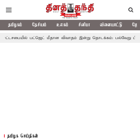
தமிழகம்
தேசியம்
உலகம்
சினிமா
விளையாட்டு
ஜோத
டசபையில் பட்ஜெட் மீதான விவாதம் இன்று தொடக்கம்: பல்வேறு பிரச்சினைக
தமிழக செய்திகள்