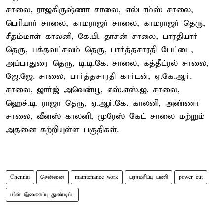
சாலை, ராஜகிருஷ்ணா சாலை, எல்டாம்ஸ் சாலை,
பெரியார் சாலை, காமராஜர் சாலை, காமராஜர் தெரு,
சீதம்மாள் காலனி, கே.பி. தாசன் சாலை, பாரதியார்
தெரு, பக்தவட்சலம் தெரு, பார்த்தசாரதி பேட்டை,
அப்பாதுரை தெரு, டி.டி.கே. சாலை, கத்தீட்ரல் சாலை,
ஜே.ஜே. சாலை, பார்த்தசாரதி கார்டன், ஏ.கே.ஆர்.
சாலை, ஜார்ஜ் அவென்யூ, எஸ்.எஸ்.ஐ. சாலை,
ஹெச்.டி. ராஜா தெரு, ஏ.ஆர்.கே. காலனி, அண்ணா
சாலை, வீனஸ் காலனி, முரேஸ் கேட் சாலை மற்றும்
அதனை சுற்றியுள்ள பகுதிகள்.
Chennai
சென்னை
maintenance work
பராமரிப்பு பணி
power cut
மின் இணைப்பு துண்டிப்பு