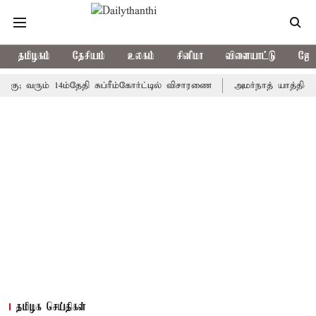
தமிழகம்
தேசியம்
உலகம்
சினிமா
விளையாட்டு
ஜோத
; வரும் 14ம்தேதி சுப்ரீம்கோர்ட்டில் விசாரணை
அமர்நாத் யாத்திரை தற்
தமிழக செய்திகள்