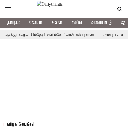
தமிழகம்
தேசியம்
உலகம்
சினிமா
விளையாட்டு
ஜோத
ு; வரும் 14ம்தேதி சுப்ரீம்கோர்ட்டில் விசாரணை
அமர்நாத் யாத்திரை த
தமிழக செய்திகள்