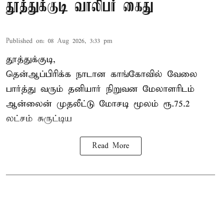
தூத்துக்குடி வாலிபர் கைது
Published on
:
08 Aug 2026, 3:33 pm
தூத்துக்குடி,
தென்ஆப்பிரிக்க நாடான
காங்கோ
வில் வேலை
பார்த்து வரும் தனியார் நிறுவன மேலாளரிடம்
ஆன்லைன் முதலீட்டு மோசடி மூலம் ரூ.75.2
லட்சம் சுருட்டிய
Read More