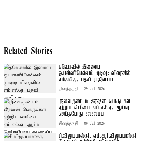
Related Stories
தவெகவில் இணைய
ஓ.பன்னீர்செல்வம் முடிவு: விரைவில்
எம்.எல்.ஏ. பதவி ராஜினாமா
தினத்தந்தி
29 Jul 2026
ஸ்ரீவைகுண்டம் ;ரேஷன் பொருட்கள்
ஏற்றிய லாரியை எம்.எல்.ஏ. ஆய்வு
செய்தபோது சலசலப்பு
தினத்தந்தி
09 Jul 2026
சி.விஜயபாஸ்கர், எம்.ஆர்.விஜயபாஸ்கர்