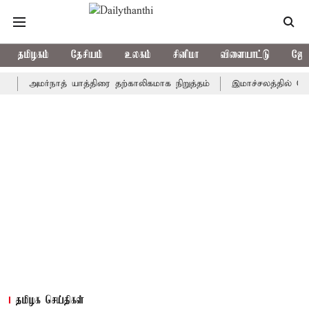
தமிழகம்
தேசியம்
உலகம்
சினிமா
விளையாட்டு
ஜோத
அமர்நாத் யாத்திரை தற்காலிகமாக நிறுத்தம்
இமாச்சலத்தில் பேருந்து வ
தமிழக செய்திகள்