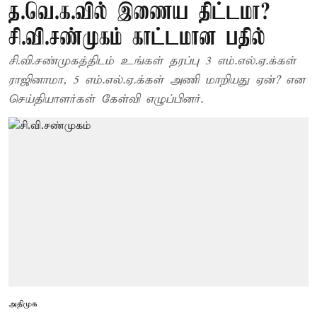
த.வெ.க.வில் இணைய திட்டமா?
சி.வி.சண்முகம் காட்டமான பதில்
சி.வி.சண்முகத்திடம் உங்கள் தரப்பு 3 எம்.எல்.ஏ.க்கள்
ராஜினாமா, 5 எம்.எல்.ஏ.க்கள் அணி மாறியது ஏன்? என
செய்தியாளர்கள் கேள்வி எழுப்பினர்.
அதிமுக