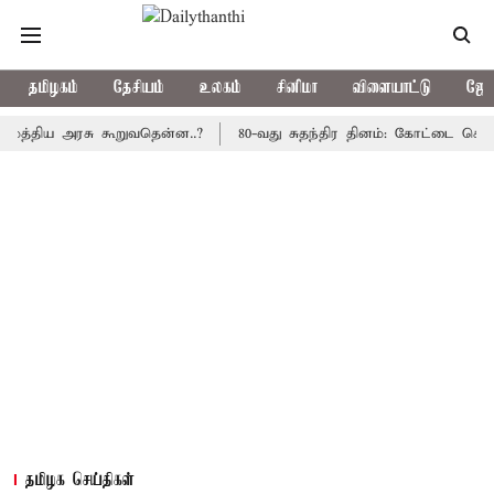
தமிழகம்
தேசியம்
உலகம்
சினிமா
விளையாட்டு
ஜோத
திய அரசு கூறுவதென்ன..?
80-வது சுதந்திர தினம்: கோட்டை கொத்தளத்
தமிழக செய்திகள்