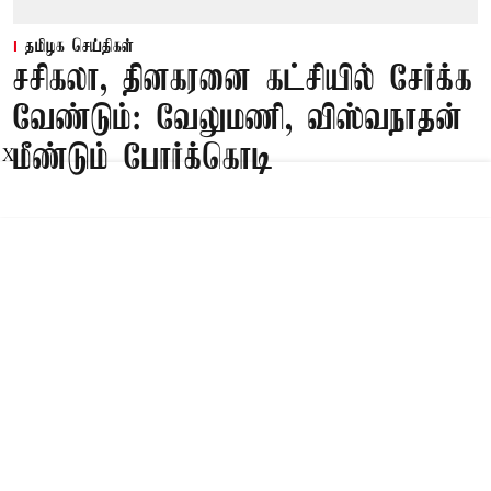
தமிழக செய்திகள்
சசிகலா, தினகரனை கட்சியில் சேர்க்க
வேண்டும்: வேலுமணி, விஸ்வநாதன்
மீண்டும் போர்க்கொடி
X
Published on
:
09 Aug 2026, 8:47 am
சென்னை,
சசிகலா, தினகரனை கட்சியில் சேர்க்க வேண்டும்,
அவர்களின் பேசி கட்சியை பலத்தப்படுத்த
வேண்டும் என பழனிசாமிக்கு வேலுமணி,
விஸ்வநாதன் ஆகியோர் இணைந்து கடிதம் எழுதி
உள்ளனர்.