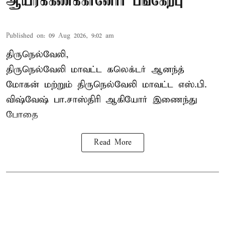
ஆயிரக்கணக்கானோர் பங்கேற்பு
Published on
:
09 Aug 2026, 9:02 am
திருநெல்வேலி,
திருநெல்வேலி
மாவட்ட கலெக்டர் ஆனந்த்
மோகன் மற்றும் திருநெல்வேலி மாவட்ட எஸ்.பி.
விஷ்வேஷ் பா.சாஸ்திரி ஆகியோர் இணைந்து
போதை
Read More