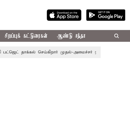
சிறப்புக் கட்டுரைகள்
ஆண்டு சந்தா
் தாக்கல் செய்கிறார் முதல்-அமைச்சர் ரங்கசாமி
எதிர்க்கட்ச