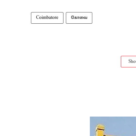
Coimbatore
கோவை
Sh