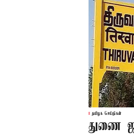
தமிழக செய்திகள்
துணை ஜன