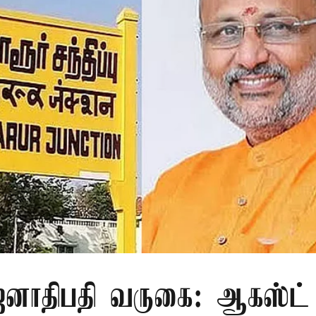
ாதிபதி வருகை: ஆகஸ்ட் 