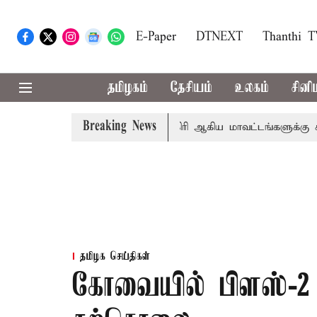
E-Paper
DTNEXT
Thanthi 
தமிழகம்
தேசியம்
உலகம்
சினி
Breaking News
ீதா
கோவை, தேனி,நீலகிரி ஆகிய மாவட்டங்களுக்கு கன மழை 
தமிழக செய்திகள்
கோவையில் பிளஸ்-2 