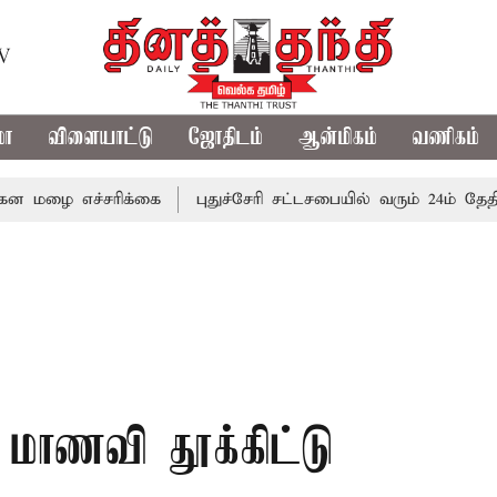
TV
மா
விளையாட்டு
ஜோதிடம்
ஆன்மிகம்
வணிகம்
எச்சரிக்கை
புதுச்சேரி சட்டசபையில் வரும் 24ம் தேதி பட்ஜெட
மாணவி தூக்கிட்டு