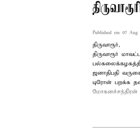
திருவாரூ
Published on
:
07 Aug 
திருவாரூர்,
திருவாரூர் மாவட்
பல்கலைக்கழகத்த
ஜனாதிபதி வருகைத
டிரோன் பறக்க தடை
மோகனச்சந்திரன் வ