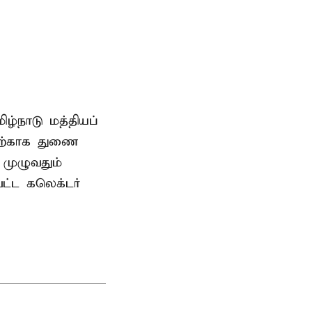
ிழ்நாடு மத்தியப்
தற்காக துணை
முழுவதும்
வட்ட கலெக்டர்