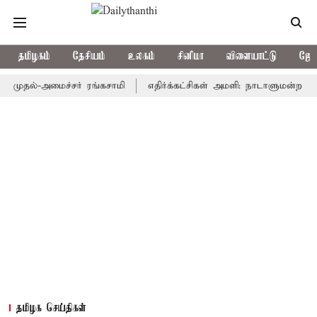
தமிழகம்
தேசியம்
உலகம்
சினிமா
விளையாட்டு
ஜோத
 முதல்-அமைச்சர் ரங்கசாமி
எதிர்க்கட்சிகள் அமளி: நாடாளுமன்ற இரு
தமிழக செய்திகள்