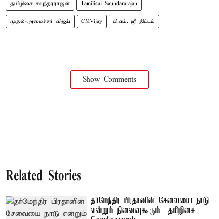
தமிழிசை சவுந்தரராஜன்
Tamilisai Soundararajan
முதல்-அமைச்சர் விஜய்
CMVijay
பி.எம். ஸ்ரீ திட்டம்
Show Comments
Related Stories
தர்மேந்திர பிரதானின் சேவையை நாடு
என்றும் நினைவுகூரும் – தமிழிசை