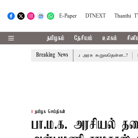
E-Paper
DTNEXT
Thanthi 
தமிழகம்
தேசியம்
உலகம்
சினி
Breaking News
ட்டணம் வசூலிக்கப்படாது: மத்திய அரசு கூறுவதென்ன..?
80-வத
தமிழக செய்திகள்
பா.ம.க. அரசியல் தல