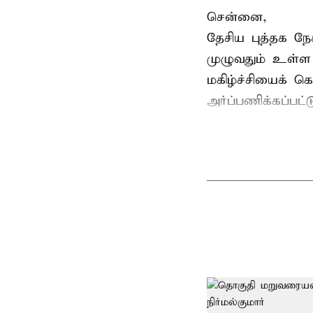
சென்னை,
தேசிய புத்தக ந
முழுவதும் உள்ள 
மகிழ்ச்சியைக் க
அர்ப்பணிக்கப்பட