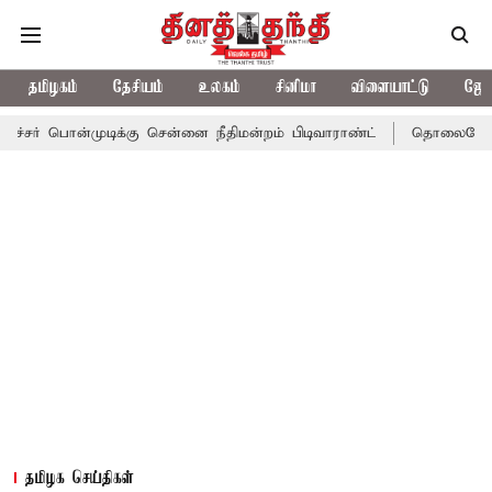
தமிழகம்
தேசியம்
உலகம்
சினிமா
விளையாட்டு
ஜோத
ுடிக்கு சென்னை நீதிமன்றம் பிடிவாராண்ட்
தொலைநோக்கு பார்வையுட
தமிழக செய்திகள்