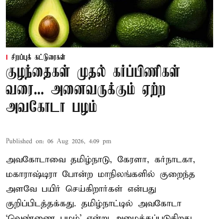
சிறப்புக் கட்டுரைகள்
குழந்தைகள் முதல் கர்ப்பிணிகள்
வரை... அனைவருக்கும் ஏற்ற
அவகோடா பழம்
Published on
:
06 Aug 2026, 4:09 pm
அவகோடாவை தமிழ்நாடு, கேரளா, கர்நாடகா,
மகாராஷ்டிரா போன்ற மாநிலங்களில் குறைந்த
அளவே பயிர் செய்கிறார்கள் என்பது
குறிப்பிடத்தக்கது. தமிழ்நாட்டில் அவகோடா
‘வெண்ணை பழம்’ என்று அழைக்கப்படுகிறது.