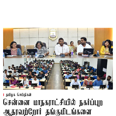
தமிழக செய்திகள்
சென்னை மாநகராட்சியில் நகர்ப்புற
ஆதரவற்றோர் தங்குமிடங்களை