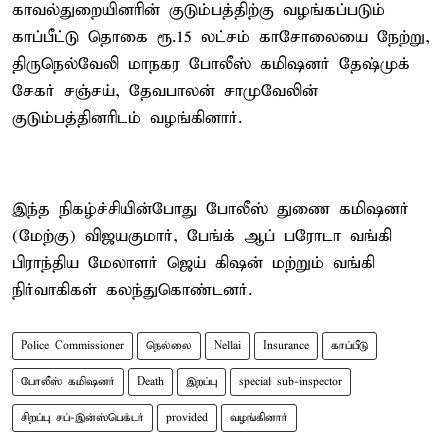
காவல்துறையினரின் குடும்பத்திற்கு வழங்கப்படும்
காப்பீட்டு தொகை ரூ.15 லட்சம் காசோலையை நேற்று,
திருநெல்வேலி மாநகர போலீஸ் கமிஷனர் தேஷ்முக்
சேகர் சஞ்சய், தேவபாலன் சாமுவேலின்
குடும்பத்தினரிடம் வழங்கினார்.
இந்த நிகழ்ச்சியின்போது போலீஸ் துணை கமிஷனர்
(மேற்கு) விஜயகுமார், பேங்க் ஆப் பரோடா வங்கி
பிராந்திய மேலாளர் ஜெய் கிஷன் மற்றும் வங்கி
நிர்வாகிகள் கலந்துகொண்டனர்.
Police Commissioner
நெல்லை
Nellai
Insurance
காப்பீடு
போலீஸ் கமிஷனர்
Death
இறப்பு
special sub-inspector
சிறப்பு சப்-இன்ஸ்பெக்டர்
provided
வழங்கினார்