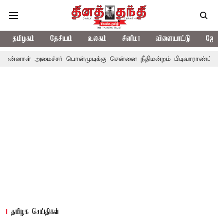
தமிழகம்
தேசியம்
உலகம்
சினிமா
விளையாட்டு
ஜோத
மைச்சர் பொன்முடிக்கு சென்னை நீதிமன்றம் பிடிவாராண்ட்
தொலைநோக்
தமிழக செய்திகள்