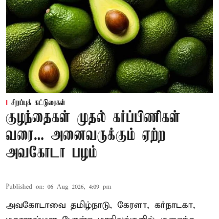
சிறப்புக் கட்டுரைகள்
குழந்தைகள் முதல் கர்ப்பிணிகள்
வரை... அனைவருக்கும் ஏற்ற
அவகோடா பழம்
Published on
:
06 Aug 2026, 4:09 pm
அவகோடாவை தமிழ்நாடு, கேரளா, கர்நாடகா,