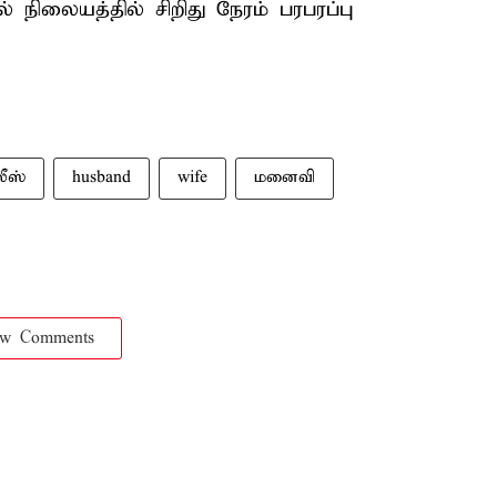
 நிலையத்தில் சிறிது நேரம் பரபரப்பு
ீஸ்
husband
wife
மனைவி
ow Comments