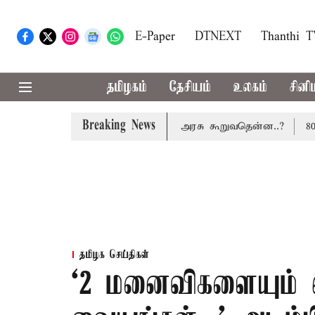
E-Paper
DTNEXT
Thanthi 
தமிழகம்
தேசியம்
உலகம்
சினி
Breaking News
்டணம் வசூலிக்கப்படாது: மத்திய அரசு கூறுவதென்ன..?
80-வது
தமிழக செய்திகள்
‘2 மனைவிகளையும் 