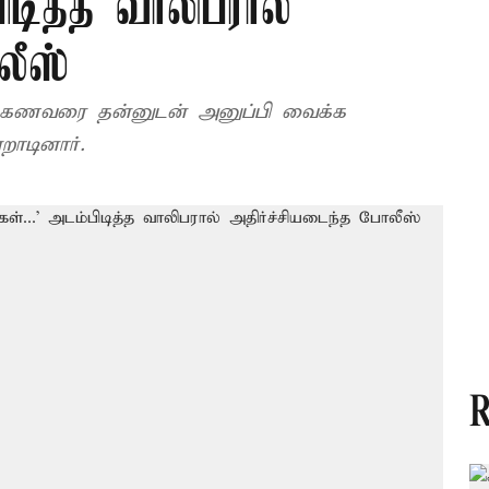
ிடித்த வாலிபரால்
லீஸ்
து கணவரை தன்னுடன் அனுப்பி வைக்க
றாடினார்.
R