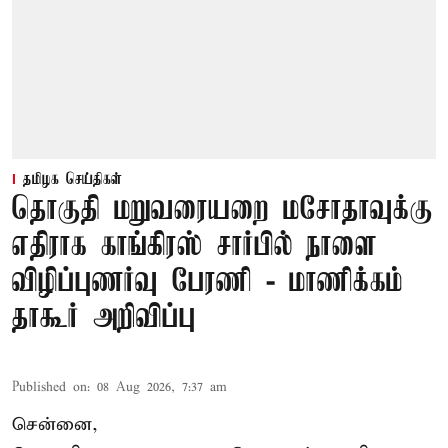
தமிழக செய்திகள்
தொகுதி மறுவரையறை மசோதாவுக்கு
எதிராக காங்கிரஸ் சார்பில் நாளை
விழிப்புணர்வு பேரணி - மாணிக்கம்
தாகூர் அறிவிப்பு
Published on
:
08 Aug 2026, 7:37 am
சென்னை,