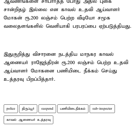
ஆவணங்களை சரிபார்த்த போது அதில் புகை
சான்றிதழ் இல்லை என காவல் உதவி ஆய்வாளர்
மோகன் ரூ.200 லஞ்சம் பெற்ற வீடியோ சமூக
வலைதளங்களில் வெளியாகி பரபரப்பை ஏற்படுத்தியது.
இதுகுறித்து விசாரனை நடத்திய மாநகர காவல்
ஆணையர் ராஜேந்திரன் ரூ.200 லஞ்சம் பெற்ற உதவி
ஆய்வாளர் மோகனை பணியிடை நீக்கம் செய்து
உத்தரவு பிறப்பித்தார்.
police
திருப்பூர்
suspend
பணியிடைநீக்கம்
sub-inspecter
காவல் ஆணையர் உத்தரவு