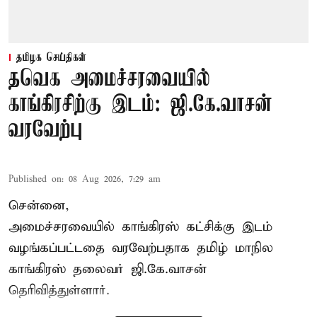
தமிழக செய்திகள்
தவெக அமைச்சரவையில்
காங்கிரசிற்கு இடம்: ஜி.கே.வாசன்
வரவேற்பு
Published on
:
08 Aug 2026, 7:29 am
சென்னை,
அமைச்சரவையில் காங்கிரஸ் கட்சிக்கு இடம்
வழங்கப்பட்டதை வரவேற்பதாக தமிழ் மாநில
காங்கிரஸ் தலைவர் ஜி.கே.வாசன்
தெரிவித்துள்ளார்.