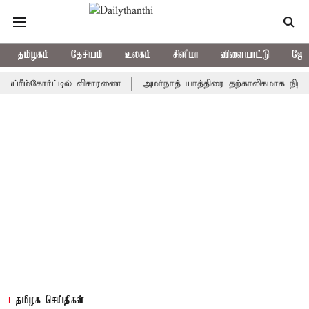
தமிழகம்
தேசியம்
உலகம்
சினிமா
விளையாட்டு
ஜோத
ம்கோர்ட்டில் விசாரணை
அமர்நாத் யாத்திரை தற்காலிகமாக நிறுத்தம்
தமிழக செய்திகள்