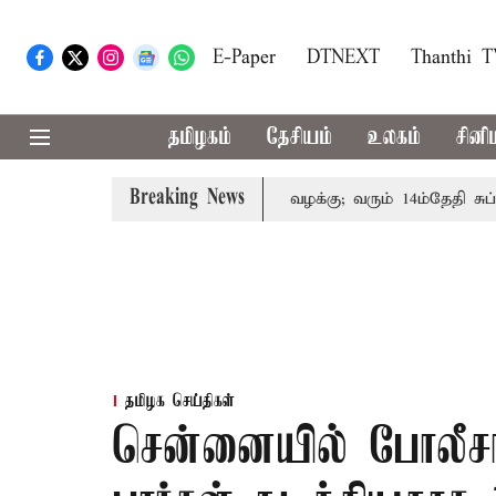
E-Paper
DTNEXT
Thanthi 
தமிழகம்
தேசியம்
உலகம்
சினி
Breaking News
் குடும்பத்தினருக்கு அரசுப்பணி வழக்கு; வரும் 14ம்தேதி சுப்ரீம்
தமிழக செய்திகள்
சென்னையில் போலீசா