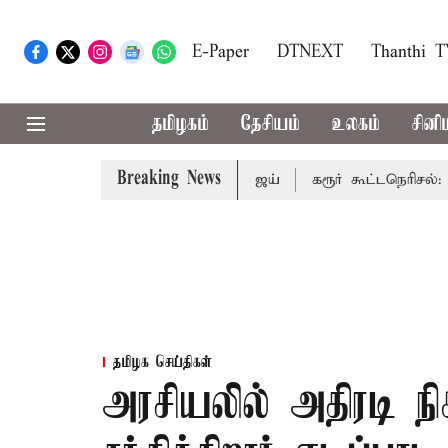
E-Paper
DTNEXT
Thanthi 
தமிழகம்
தேசியம்
உலகம்
சினி
Breaking News
பாதிக்கும்: முதல்-அமைச்சர் விஜய்
கரூர் கூட்டநெரிசல்: இறந்
தமிழக செய்திகள்
அரசியலில் அதிரடி ந