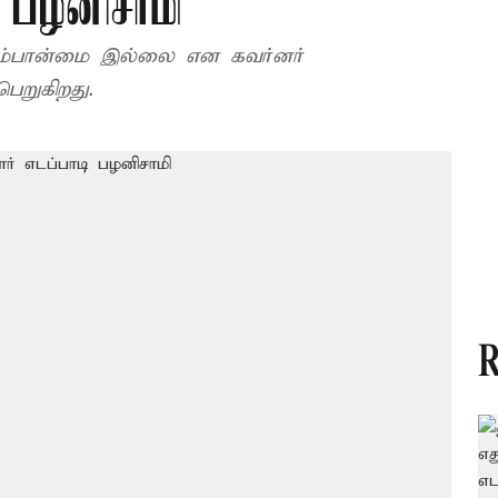
ி பழனிசாமி
ம்பான்மை இல்லை என கவர்னர்
ெறுகிறது.
R