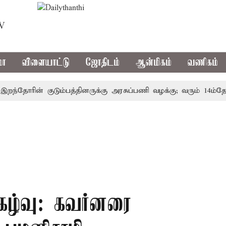
TV
மா
விளையாட்டு
ஜோதிடம்
ஆன்மிகம்
வணிகம்
தோரின் குடும்பத்தினருக்கு அரசுப்பணி வழக்கு; வரும் 14ம்தேதி சு
ிகழ்வு: கவர்னரை