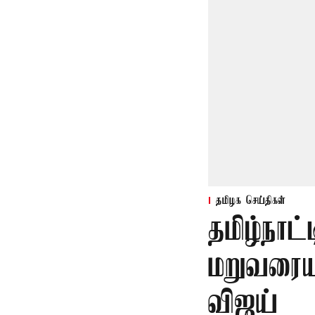
தமிழக செய்திகள்
தமிழ்நாட்
மறுவரையற
விஜய்