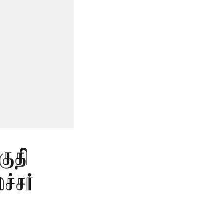
குதி
்சர்