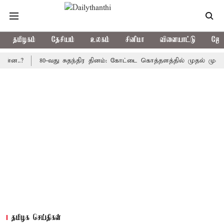
தமிழகம்
தேசியம்
உலகம்
சினிமா
விளையாட்டு
ஜோத
?
80-வது சுதந்திர தினம்: கோட்டை கொத்தளத்தில் முதல் முறையாக தே
தமிழக செய்திகள்