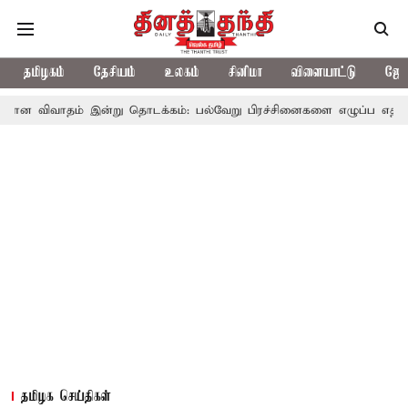
தமிழகம்
தேசியம்
உலகம்
சினிமா
விளையாட்டு
ஜோத
ம் இன்று தொடக்கம்: பல்வேறு பிரச்சினைகளை எழுப்ப எதிர்க்கட்சிகள் திட
தமிழக செய்திகள்