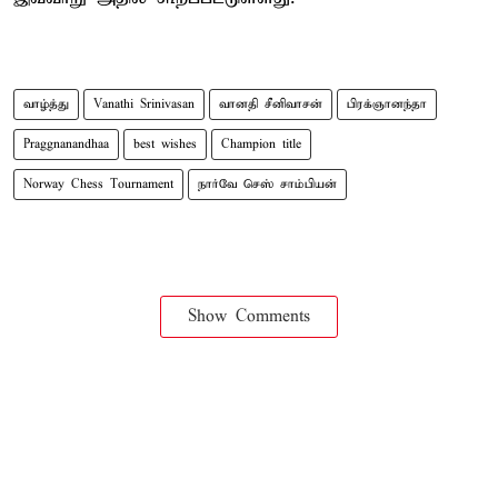
வாழ்த்து
Vanathi Srinivasan
வானதி சீனிவாசன்
பிரக்ஞானந்தா
Praggnanandhaa
best wishes
Champion title
Norway Chess Tournament
நார்வே செஸ் சாம்பியன்
Show Comments