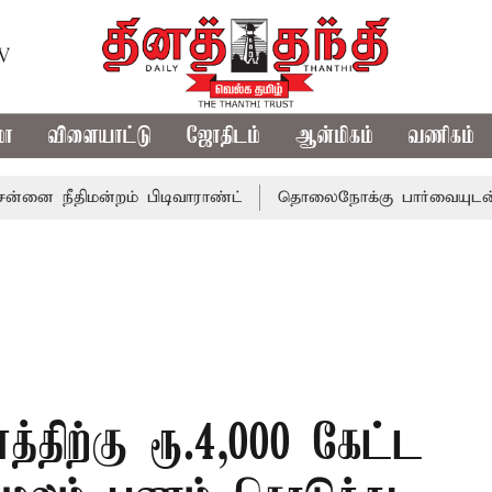
TV
மா
விளையாட்டு
ஜோதிடம்
ஆன்மிகம்
வணிகம்
ிமன்றம் பிடிவாராண்ட்
தொலைநோக்கு பார்வையுடன் கூடிய வ
னத்திற்கு ரூ.4,000 கேட்ட