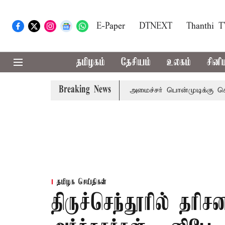
E-Paper
DTNEXT
Thanthi 
தமிழகம்
தேசியம்
உலகம்
சினி
Breaking News
ிஜய் அழைப்பு
முன்னாள் அமைச்சர் பொன்முடிக்கு சென்னை நீத
தமிழக செய்திகள்
திருச்செந்தூரில் தரிச