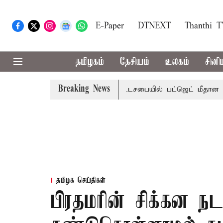
E-Paper
DTNEXT
Thanthi 
தமிழகம்
தேசியம்
உலகம்
சினி
Breaking News
ற்றமா?, தடுமாற்றமா?
சட்டசபையில் பட்ஜெட் மீதான விவாதம் இ
தமிழக செய்திகள்
பிரதமரின் சிக்கன ந