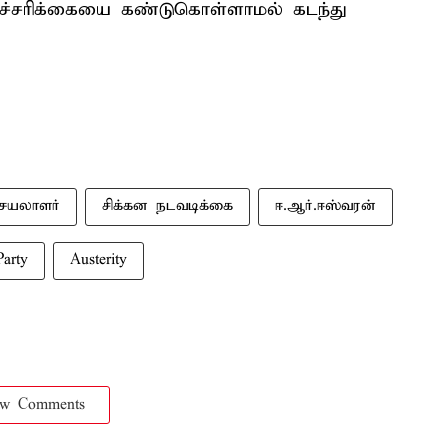
எச்சரிக்கையை கண்டுகொள்ளாமல் கடந்து
ெயலாளர்
சிக்கன நடவடிக்கை
ஈ.ஆர்.ஈஸ்வரன்
arty
Austerity
ow Comments