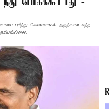
ந்து போகக்கூடாது -
லையை புரிந்து கொள்ளாமல் அதற்கான எந்த
ெரியவில்லை.
R