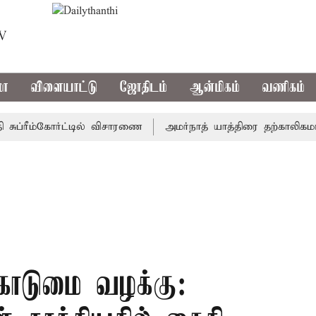
TV
மா
விளையாட்டு
ஜோதிடம்
ஆன்மிகம்
வணிகம்
்ரீம்கோர்ட்டில் விசாரணை
அமர்நாத் யாத்திரை தற்காலிகமாக நிற
ொடுமை வழக்கு: