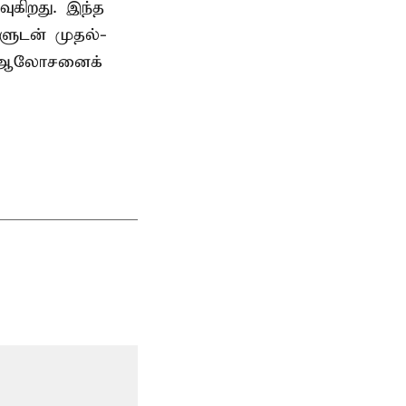
ுகிறது. இந்த
களுடன் முதல்-
் ஆலோசனைக்