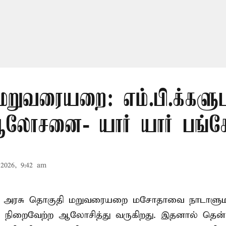
மறுவரையறை: எம்.பி.க்களு
லோசனை- யார் யார் பங்கேற
2026, 9:42 am
ா அரசு தொகுதி மறுவரையறை மசோதாவை நாடாளுமன்
்டி நிறைவேற்ற ஆலோசித்து வருகிறது. இதனால் தென்