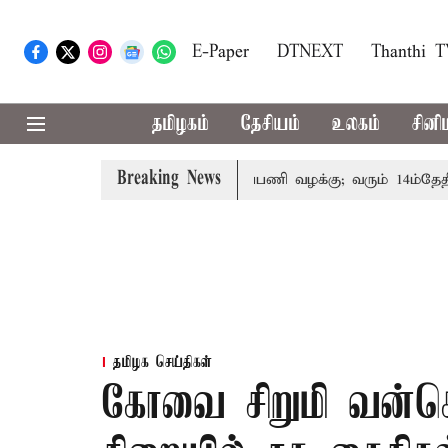
E-Paper
DTNEXT
Thanthi 
தமிழகம்
தேசியம்
உலகம்
சினி
Breaking News
ோரின் குடும்பத்தினருக்கு அரசுப்பணி வழக்கு; வரும் 14ம்தேதி சுப
தமிழக செய்திகள்
கோவை சிறுமி வன்க