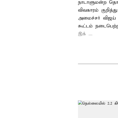
நாடாளுமன்ற தொக
விவகாரம் குறித்
அமைச்சர் விஜய
கூட்டம் நடைபெற்ற
இக் ...