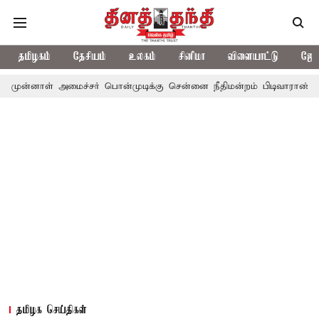
தமிழகம்
தேசியம்
உலகம்
சினிமா
விளையாட்டு
ஜோத
 அமைச்சர் பொன்முடிக்கு சென்னை நீதிமன்றம் பிடிவாராண்ட்
தொலைநோ
தமிழக செய்திகள்