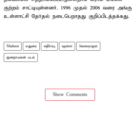
குற்றம் சாட்டியுள்ளனர். 1996 முதல் 2006 வரை அங்கு
உள்ளாட்சி தேர்தல் நடைபெறாதது குறிப்பிடத்தக்கது.
Madurai
மதுரை
எதிர்ப்பு
against
Jananayagan
ஜனநாயகன் படம்
Show Comments