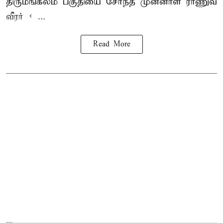
திருமங்கலம் பகுதியை சேர்ந்த
முன்னாள் ராணுவ
வீரர் < ...
Read More