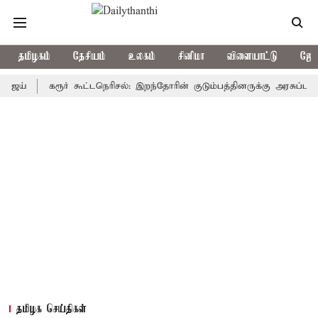
தமிழகம்
தேசியம்
உலகம்
சினிமா
விளையாட்டு
ஜோத
கரூர் கூட்டநெரிசல்: இறந்தோரின் குடும்பத்தினருக்கு அரசுப்பணி வழக்க
தமிழக செய்திகள்