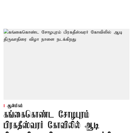
ஆன்மிகம்
கங்கைகொண்ட சோழபுரம்
பிரகதீஸ்வரர் கோவிலில் ஆடி