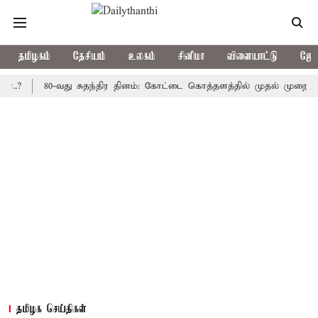
தமிழகம்
தேசியம்
உலகம்
சினிமா
விளையாட்டு
ஜோத
80-வது சுதந்திர தினம்: கோட்டை கொத்தளத்தில் முதல் முறையாக தேசிய
தமிழக செய்திகள்