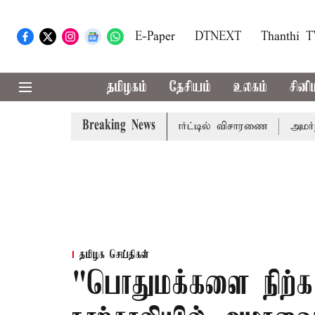
E-Paper
DTNEXT
Thanthi 
தமிழகம்
தேசியம்
உலகம்
சினி
Breaking News
க்கு; வரும் 14ம்தேதி சுப்ரீம்கோர்ட்டில் விசாரணை
அமர்நாத் ய
தமிழக செய்திகள்
"பொதுமக்களை நிற்க