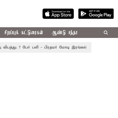
சிறப்புக் கட்டுரைகள்
ஆண்டு சந்தா
த்து; 7 பேர் பலி - பிரதமர் மோடி இரங்கல்
தொகுதி மறுவரைய