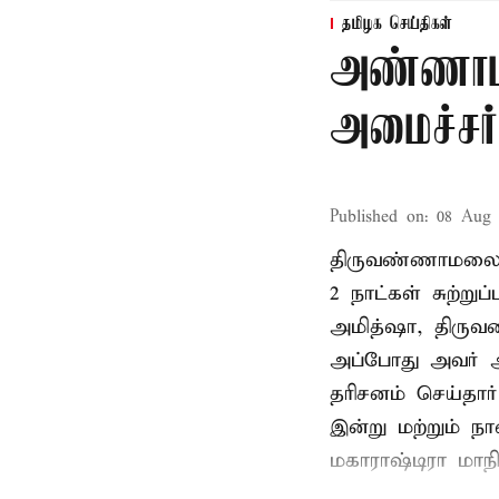
தமிழக செய்திகள்
அண்ணாம
அமைச்சர்
Published on
:
08 Aug 
திருவண்ணாமலை
2 நாட்கள் சுற்
அமித்ஷா, திரு
அப்போது அவர் 
தரிசனம் செய்தார
இன்று மற்றும் ந
மகாராஷ்டிரா மாநில