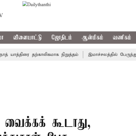
TV
மா
விளையாட்டு
ஜோதிடம்
ஆன்மிகம்
வணிகம்
ாத்திரை தற்காலிகமாக நிறுத்தம்
இமாச்சலத்தில் பேருந்து விப
 வைக்கக் கூடாது,