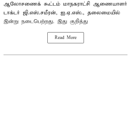
ஆலோசணைக் கூட்டம் மாநகராட்சி ஆணையாளர்
டாக்டர் ஜி.எஸ்.சமீரன், ஐ.ஏ.எஸ்., தலைமையில்
இன்று நடைபெற்றது. இது குறித்து
Read More