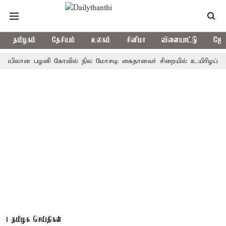
தமிழகம்
தேசியம்
உலகம்
சினிமா
விளையாட்டு
ஜோத
ிலான பழனி கோவில் நில மோசடி: கைதானவர் சிறையில் உயிரிழப்பு
தம
தமிழக செய்திகள்