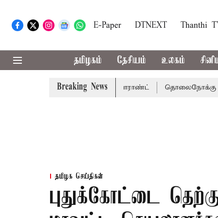
E-Paper
DTNEXT
Thanthi 
தமிழகம்
தேசியம்
உலகம்
சினி
Breaking News
 சென்னை நீதிமன்றம் பிடிவாராண்ட்
தொலைநோக்கு பார்வையுட
தமிழக செய்திகள்
புதுக்கோட்டை தெற்க