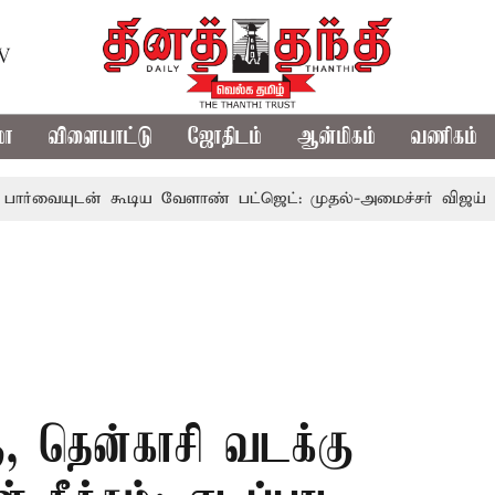
TV
மா
விளையாட்டு
ஜோதிடம்
ஆன்மிகம்
வணிகம்
ன் கூடிய வேளாண் பட்ஜெட்: முதல்-அமைச்சர் விஜய்
தமிழக
ு, தென்காசி வடக்கு