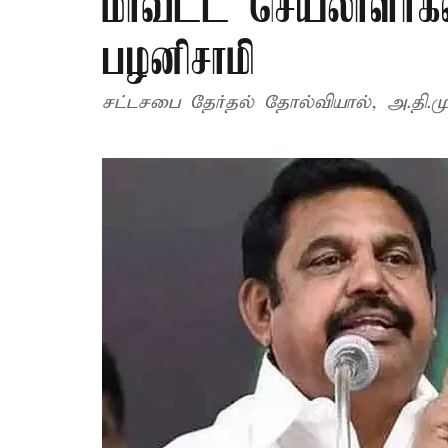
மாவட்ட செயலாளர்கள்
பழனிசாமி
சட்டசபை தேர்தல் தோல்வியால், அ.தி.மு.