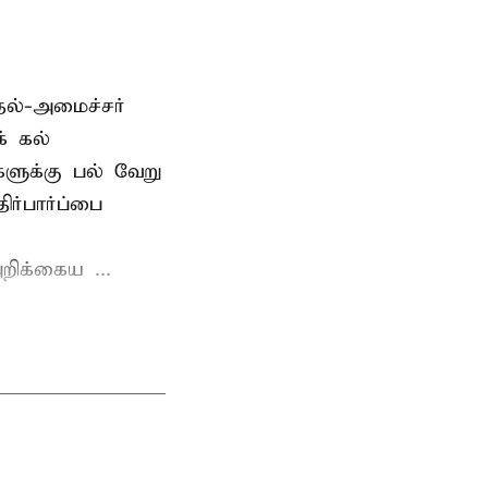
தல்-அமைச்சர்
் கல்
்களுக்கு பல் வேறு
ர்பார்ப்பை
றிக்கைய ...