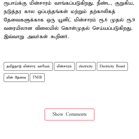
ரூபாய்க்கு மின்சாரம் வாங்கப்படுகிறது. நீண்ட, குறுகிய,
நடுத்தர கால ஒப்பந்தங்கள் மற்றும் தற்காலிகத்
தேவைகளுக்காக ஒரு யூனிட் மின்சாரம் ரூ.6 முதல் ரூ.9
வரையிலான விலையில் கொள்முதல் செய்யப்படுகிறது.
இவ்வாறு அவர்கள் கூறினர்.
தமிழ்நாடு மின்சார வாரியம்
மின்சாரம்
electricity
Electricity Board
மின் தேவை
TNEB
Show Comments