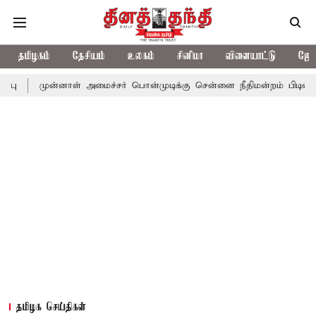
தமிழகம்
தேசியம்
உலகம்
சினிமா
விளையாட்டு
ஜோத
முன்னாள் அமைச்சர் பொன்முடிக்கு சென்னை நீதிமன்றம் பிடிவாராண்ட
தமிழக செய்திகள்