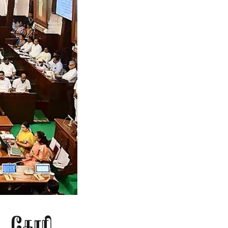
ு கோரி