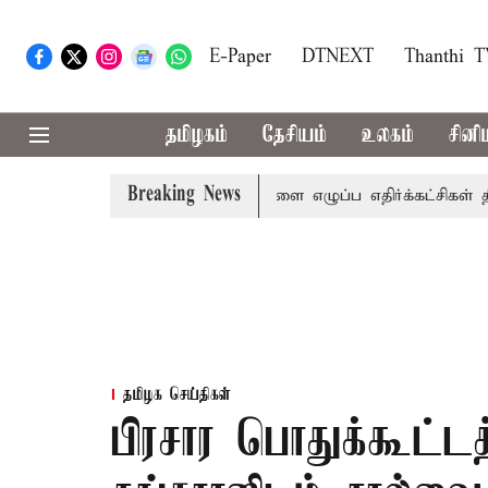
E-Paper
DTNEXT
Thanthi 
தமிழகம்
தேசியம்
உலகம்
சினி
Breaking News
கம்: பல்வேறு பிரச்சினைகளை எழுப்ப எதிர்க்கட்சிகள் திட்டம்
தமிழக செய்திகள்
பிரசார பொதுக்கூட்ட