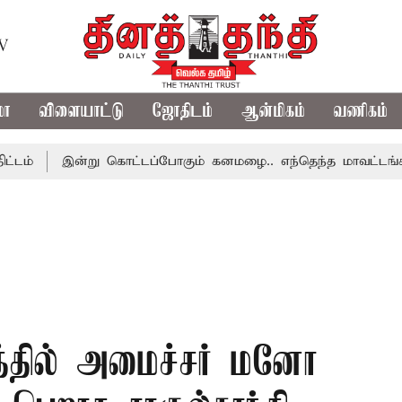
TV
மா
விளையாட்டு
ஜோதிடம்
ஆன்மிகம்
வணிகம்
இன்று கொட்டப்போகும் கனமழை.. எந்தெந்த மாவட்டங்களில் தெர
த்தில் அமைச்சர் மனோ