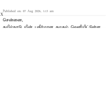
Published on
:
07 Aug 2026, 1:13 am
X
சென்னை,
தமிழ்நாடு மின் பகிர்மான கழகம் வெளியிட்டுள்ள
செய்திக்குறிப்பில் தெரிவித்திருப்பதாவது;-
எழும்பூர், ஆவடி மற்றும் பெரம்பூர் கோட்டங்களில்
ஆகஸ்ட் 07 ஆம் தேதி (வெள்ளிக்கிழமை) காலை
11.00 மணிக்கு மின் நுகர்வோர் குறைதீர்க்கும்
கூட்டம்
எழும்பூர் கோட்டம்:
செயற்பொறியாளர் இ&ப/
எழும்பூர் கோட்ட அலுவலகம், எண். 53,
ஈ.வி.கே.சம்பத் சாலை, 33/11 கி.வோ. எழும்பூர்
துணை மி ...
Read More