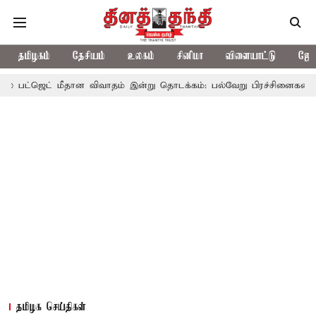
தமிழகம்
தேசியம்
உலகம்
சினிமா
விளையாட்டு
ஜோத
ட் மீதான விவாதம் இன்று தொடக்கம்: பல்வேறு பிரச்சினைகளை எழுப்ப எதிர
தமிழக செய்திகள்