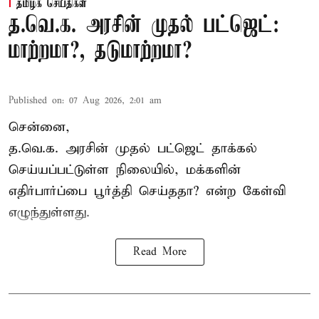
தமிழக செய்திகள்
த.வெ.க. அரசின் முதல் பட்ஜெட்:
மாற்றமா?, தடுமாற்றமா?
Published on
:
07 Aug 2026, 2:01 am
சென்னை,
த.வெ.க. அரசின் முதல் பட்ஜெட் தாக்கல்
செய்யப்பட்டுள்ள நிலையில், மக்களின்
எதிர்பார்ப்பை பூர்த்தி செய்ததா? என்ற கேள்வி
எழுந்துள்ளது.
Read More