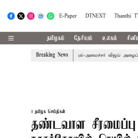
E-Paper
DTNEXT
Thanthi 
தமிழகம்
தேசியம்
உலகம்
சினி
Breaking News
பி.க்கள் கூட்டத்துக்கு முதல்-அமைச்சர் விஜய் அழைப்பு
முன
தமிழக செய்திகள்
தண்டவாள சீரமைப்பு 