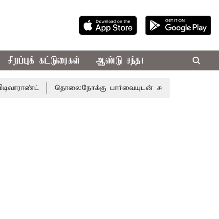
சிறப்புக் கட்டுரைகள்
ஆண்டு சந்தா
ட்
தொலைநோக்கு பார்வையுடன் கூடிய வேளாண் பட்ஜெட்: மு