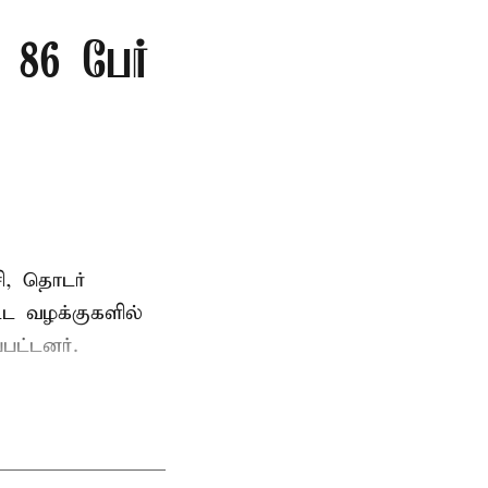
86 பேர்
ி, தொடர்
ட்ட வழக்குகளில்
பட்டனர்.