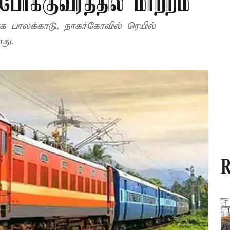
போக்குவரத்தில் மாற்றம்
பாலக்காடு, நாகர்கோவில் ரெயில்
து.
R