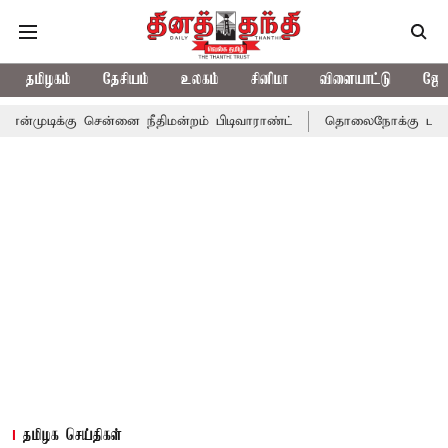
தமிழகம்
தேசியம்
உலகம்
சினிமா
விளையாட்டு
ஜோத
 சென்னை நீதிமன்றம் பிடிவாராண்ட்
தொலைநோக்கு பார்வையுடன் கூடி
தமிழக செய்திகள்