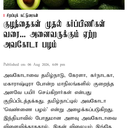
சிறப்புக் கட்டுரைகள்
குழந்தைகள் முதல் கர்ப்பிணிகள்
வரை... அனைவருக்கும் ஏற்ற
அவகோடா பழம்
Published on
:
06 Aug 2026, 4:09 pm
அவகோடாவை தமிழ்நாடு, கேரளா, கர்நாடகா,
மகாராஷ்டிரா போன்ற மாநிலங்களில் குறைந்த
அளவே பயிர் செய்கிறார்கள் என்பது
குறிப்பிடத்தக்கது. தமிழ்நாட்டில் அவகோடா
‘வெண்ணை பழம்’ என்று அழைக்கப்படுகிறது.
இந்தியாவில் போதுமான அளவு அவகோடாவை
விளைவிக்காததால், இதன் விலையும் இங்கே