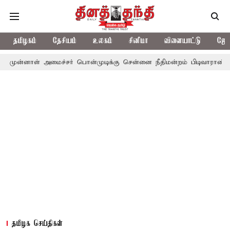
தமிழகம்
தேசியம்
உலகம்
சினிமா
விளையாட்டு
ஜோத
 அமைச்சர் பொன்முடிக்கு சென்னை நீதிமன்றம் பிடிவாராண்ட்
தொலைநோ
தமிழக செய்திகள்