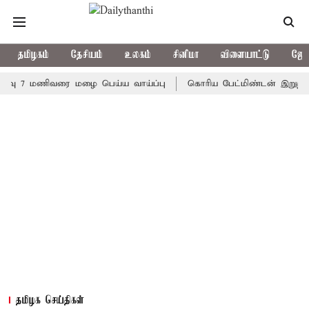
தமிழகம்
தேசியம்
உலகம்
சினிமா
விளையாட்டு
ஜோத
 மணிவரை மழை பெய்ய வாய்ப்பு
கொரிய பேட்மிண்டன் இறுதி போட்டி; 
தமிழக செய்திகள்