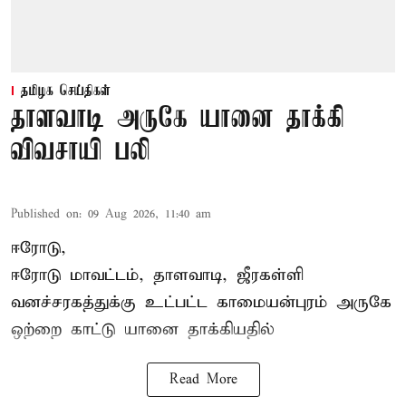
தமிழக செய்திகள்
தாளவாடி அருகே யானை தாக்கி
விவசாயி பலி
Published on
:
09 Aug 2026, 11:40 am
ஈரோடு,
ஈரோடு மாவட்டம்,
தாளவாடி
, ஜீரகள்ளி
வனச்சரகத்துக்கு உட்பட்ட காமையன்புரம் அருகே
ஒற்றை காட்டு
யானை தாக்கி
யதில்
Read More