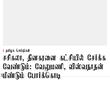
தமிழக செய்திகள்
சசிகலா, தினகரனை கட்சியில் சேர்க்க
வேண்டும்: வேலுமணி, விஸ்வநாதன்
மீண்டும் போர்க்கொடி
X
Published on
:
09 Aug 2026, 8:47 am
சென்னை,
சசிகலா, தினகரனை கட்சியில் சேர்க்க வேண்டும்,