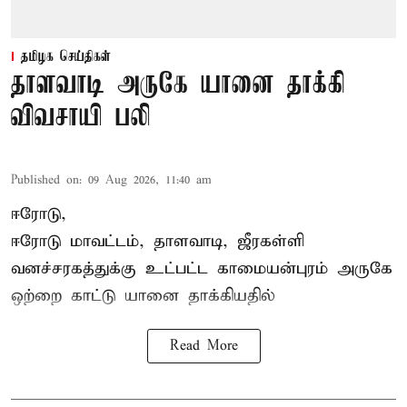
தமிழக செய்திகள்
தாளவாடி அருகே யானை தாக்கி
விவசாயி பலி
Published on
:
09 Aug 2026, 11:40 am
ஈரோடு,
ஈரோடு மாவட்டம்,
தாளவாடி
, ஜீரகள்ளி
வனச்சரகத்துக்கு உட்பட்ட காமையன்புரம் அருகே
ஒற்றை காட்டு
யானை தாக்கி
யதில்
Read More