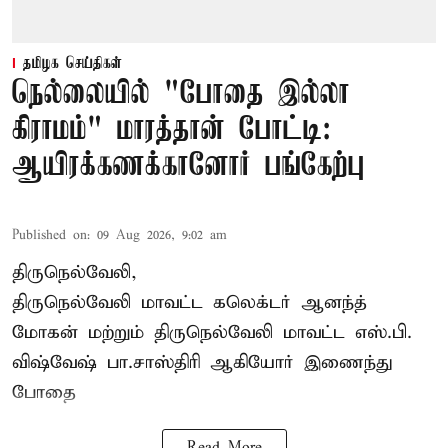
தமிழக செய்திகள்
நெல்லையில் "போதை இல்லா
கிராமம்" மாரத்தான் போட்டி:
ஆயிரக்கணக்கானோர் பங்கேற்பு
Published on
:
09 Aug 2026, 9:02 am
திருநெல்வேலி,
திருநெல்வேலி
மாவட்ட கலெக்டர் ஆனந்த்
மோகன் மற்றும் திருநெல்வேலி மாவட்ட எஸ்.பி.
விஷ்வேஷ் பா.சாஸ்திரி ஆகியோர் இணைந்து
போதை