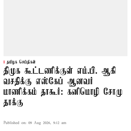
தமிழக செய்திகள்
திமுக கூட்டணிக்குள் எம்.பி. ஆகி
வசதிக்கு எஸ்கேப் ஆனவர்
மாணிக்கம் தாகூர்: கனிமொழி சோமு
தாக்கு
Published on
:
09 Aug 2026, 9:12 am