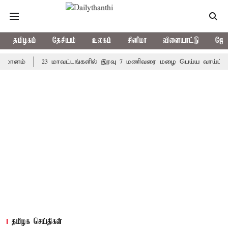
தமிழகம்
தேசியம்
உலகம்
சினிமா
விளையாட்டு
ஜோத
்
23 மாவட்டங்களில் இரவு 7 மணிவரை மழை பெய்ய வாய்ப்பு
கொ
தமிழக செய்திகள்