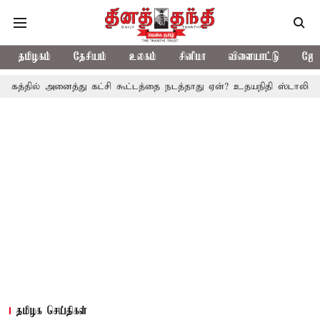
தமிழகம்
தேசியம்
உலகம்
சினிமா
விளையாட்டு
ஜோத
அனைத்து கட்சி கூட்டத்தை நடத்தாது ஏன்? உதயநிதி ஸ்டாலின் கேள்வி
தமிழக செய்திகள்