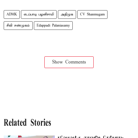
ADMK
எடப்பாடி பழனிசாமி
அதிமுக
CV Shanmugam
சிவி சண்முகம்
Edappadi Palaniasamy
Show Comments
Related Stories