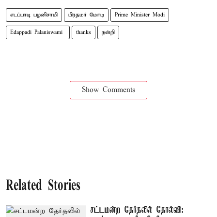
எடப்பாடி பழனிசாமி
பிரதமர் மோடி
Prime Minister Modi
Edappadi Palaniswami ​
thanks
நன்றி
Show Comments
Related Stories
சட்டமன்ற தேர்தலில் தோல்வி: