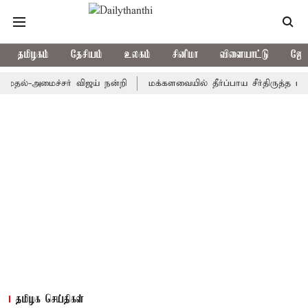
தமிழகம்
தேசியம்
உலகம்
சினிமா
விளையாட்டு
ஜோத
்-அமைச்சர் விஜய் நன்றி
மக்களவையில் தீர்ப்பாய சீர்திருத்த மசோதா 
தமிழக செய்திகள்