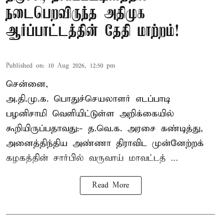
நடைபெறவிருந்த அதிமுக
ஆர்ப்பாட்டத்தின் தேதி மாற்றம்!
Published on
:
10 Aug 2026, 12:50 pm
சென்னை,
அ.தி.மு.க. பொதுச்செயலாளர்
எடப்பாடி
பழனிசாமி
வெளியிட்டுள்ள அறிக்கையில்
கூறியிருப்பதாவது:- த.வெ.க. அரசை கண்டித்து,
அனைத்திந்திய அண்ணா திராவிட முன்னேற்றக்
கழகத்தின் சார்பில் வருவாய் மாவட்டத் ...
Read More