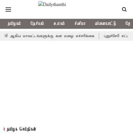
தமிழகம்
தேசியம்
உலகம்
சினிமா
விளையாட்டு
ஜோத
ஆகிய மாவட்டங்களுக்கு கன மழை எச்சரிக்கை
புதுச்சேரி சட்டசபையில
தமிழக செய்திகள்