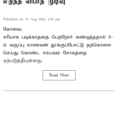
எடுத்த விபரீத முடிவு
Published on
:
07 Aug 2026, 2:38 pm
கோவை,
சரியாக படிக்காததை பெற்றோர் கண்டித்ததால் 8-
ம் வகுப்பு மாணவன் தூக்குப்போட்டு தற்கொலை
செய்து கொண்ட சம்பவம் சோகத்தை
ஏற்படுத்தியுள்ளது.
Read More