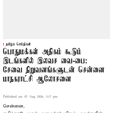
தமிழக செய்திகள்
பொதுமக்கள் அதிகம் கூடும்
இடங்களில் இலவச வை-பை:
சேவை நிறுவனங்களுடன் சென்னை
மாநகராட்சி ஆலோசனை
Published on
:
07 Aug 2026, 3:17 pm
சென்னை,