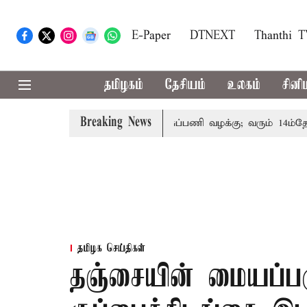
E-Paper
DTNEXT
Thanthi 
தமிழகம்
தேசியம்
உலகம்
சினி
Breaking News
தோரின் குடும்பத்தினருக்கு அரசுப்பணி வழக்கு; வரும் 14ம்தேதி சு
தமிழக செய்திகள்
தஞ்சையின் மையப்பக