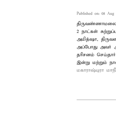
Published on
:
08 Aug 
திருவண்ணாமலை
2 நாட்கள் சுற்
அமித்ஷா, திரு
அப்போது அவர் 
தரிசனம் செய்தார
இன்று மற்றும் ந
மகாராஷ்டிரா மாநில