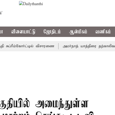
TV
மா
விளையாட்டு
ஜோதிடம்
ஆன்மிகம்
வணிகம்
ப்ரீம்கோர்ட்டில் விசாரணை
அமர்நாத் யாத்திரை தற்காலிகமாக நி
ுதியில் அமைந்துள்ள