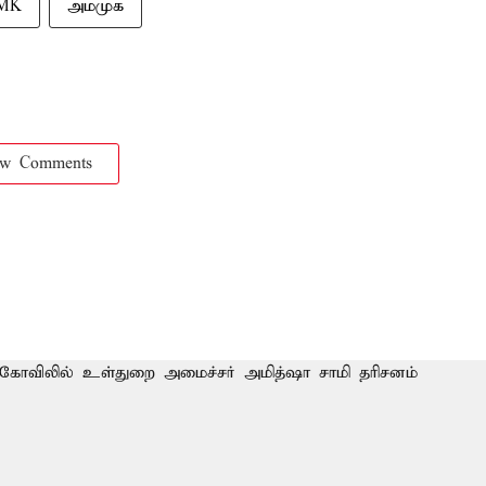
MK
அமமுக
ow Comments