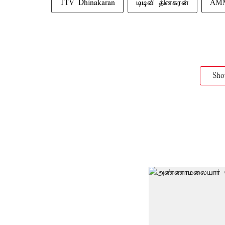
TTV Dhinakaran
டிடிவி தினகரன்
AM
Sh