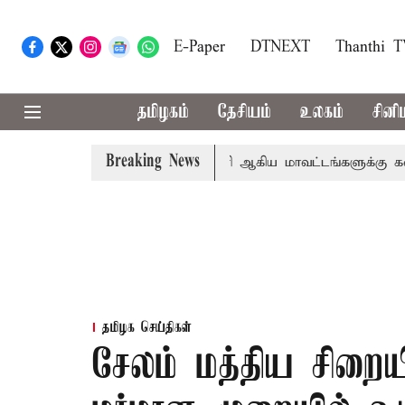
E-Paper
DTNEXT
Thanthi 
தமிழகம்
தேசியம்
உலகம்
சினி
Breaking News
்கீதா
கோவை, தேனி,நீலகிரி ஆகிய மாவட்டங்களுக்கு கன மழ
தமிழக செய்திகள்
சேலம் மத்திய சிறை