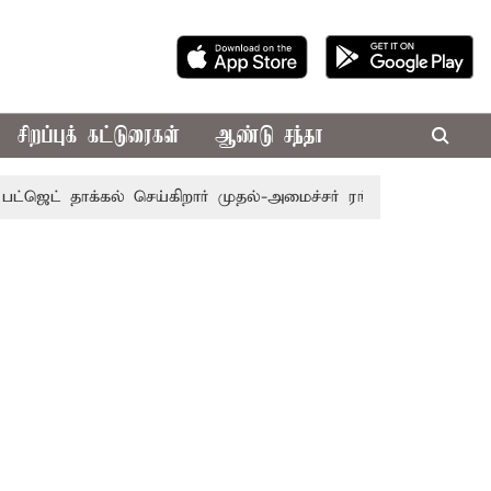
சிறப்புக் கட்டுரைகள்
ஆண்டு சந்தா
ெட் தாக்கல் செய்கிறார் முதல்-அமைச்சர் ரங்கசாமி
எதிர்க்கட