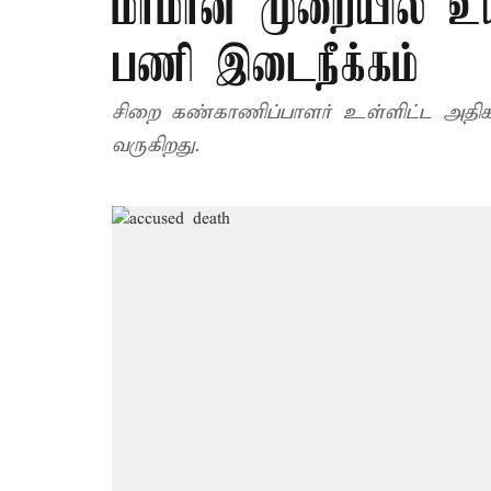
மர்மான முறையில் உயி
பணி இடைநீக்கம்
சிறை கண்காணிப்பாளர் உள்ளிட்ட அதிக
வருகிறது.