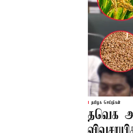
தமிழக செய்திகள்
தவெக அர
விவசாயி