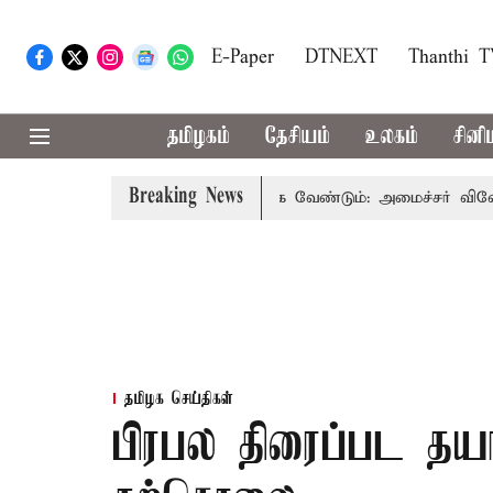
E-Paper
DTNEXT
Thanthi 
தமிழகம்
தேசியம்
உலகம்
சினி
Breaking News
உரம் பயன்பாட்டை தவிர்க்க வேண்டும்: அமைச்சர் வினோத்
தமிழக செய்திகள்
பிரபல திரைப்பட தயா