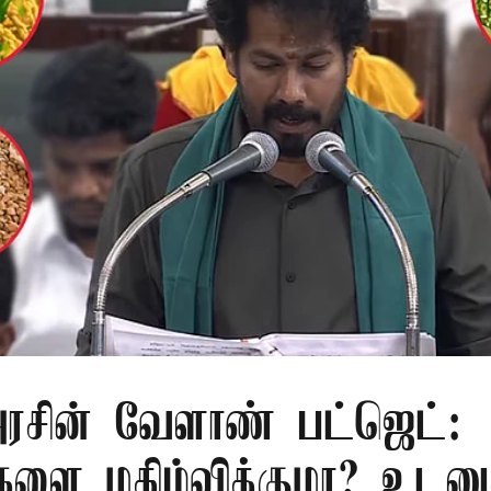
சின் வேளாண் பட்ஜெட்:
களை மகிழ்விக்குமா? உடனு