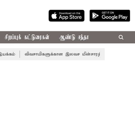
சிறப்புக் கட்டுரைகள்
ஆண்டு சந்தா
விவசாயிகளுக்கான இலவச மின்சாரத்துக்காக ரூ.7,432 கோடி ஒது