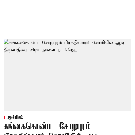
ஆன்மிகம்
கங்கைகொண்ட சோழபுரம்