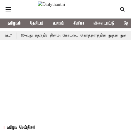
தமிழகம்
தேசியம்
உலகம்
சினிமா
விளையாட்டு
ஜோத
80-வது சுதந்திர தினம்: கோட்டை கொத்தளத்தில் முதல் முறையாக தேச
தமிழக செய்திகள்