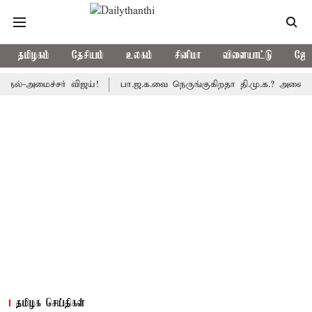
தமிழகம்
தேசியம்
உலகம்
சினிமா
விளையாட்டு
ஜோத
மைச்சர் விஜய்!
பா.ஜ.க.வை நெருங்குகிறதா தி.மு.க.? அனைத்துக்கட்ச
தமிழக செய்திகள்