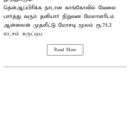
தென்ஆப்பிரிக்க நாடான
காங்கோ
வில் வேலை
பார்த்து வரும் தனியார் நிறுவன மேலாளரிடம்
ஆன்லைன் முதலீட்டு மோசடி மூலம் ரூ.75.2
லட்சம் சுருட்டிய
Read More