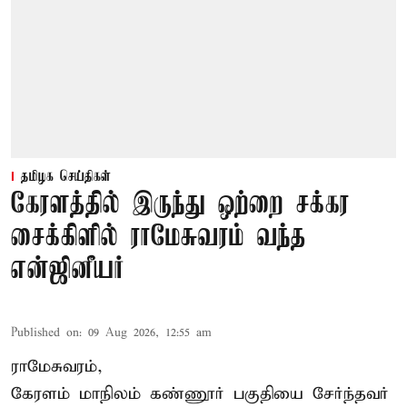
தமிழக செய்திகள்
கேரளத்தில் இருந்து ஒற்றை சக்கர
சைக்கிளில் ராமேசுவரம் வந்த
என்ஜினீயர்
Published on
:
09 Aug 2026, 12:55 am
ராமேசுவரம்,
கேரளம் மாநிலம் கண்ணூர் பகுதியை சேர்ந்தவர்