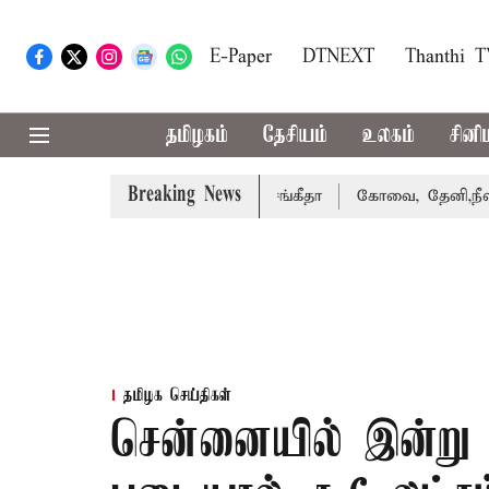
E-Paper
DTNEXT
Thanthi 
தமிழகம்
தேசியம்
உலகம்
சினி
Breaking News
த்து வழக்கை வாபஸ் பெற்றார் சங்கீதா
கோவை, தேனி,நீலகிரி 
தமிழக செய்திகள்
சென்னையில் இன்று த